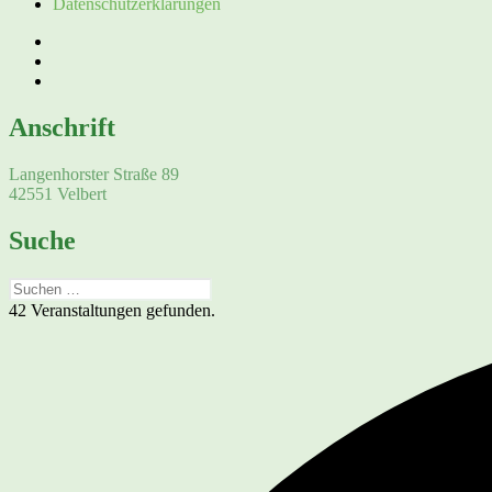
Datenschutzerklärungen
Facebook
Instagram
E-
Mail
Anschrift
Langenhorster Straße 89
42551 Velbert
Suche
Suchen
nach:
42 Veranstaltungen gefunden.