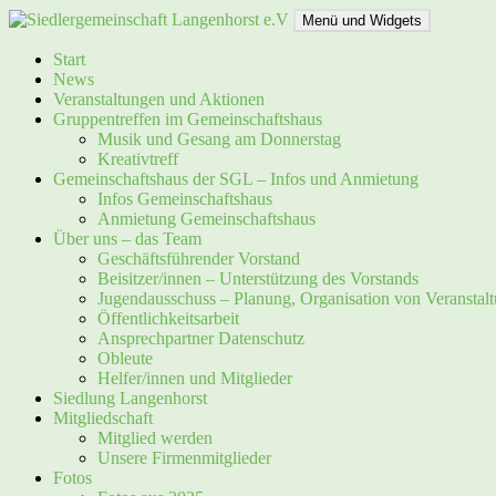
Zum
Menü und Widgets
Inhalt
springen
Siedlergemeinschaft Langenhorst e.V
Start
News
Veranstaltungen und Aktionen
Gruppentreffen im Gemeinschaftshaus
Musik und Gesang am Donnerstag
Kreativtreff
Gemeinschaftshaus der SGL – Infos und Anmietung
Infos Gemeinschaftshaus
Anmietung Gemeinschaftshaus
Über uns – das Team
Geschäftsführender Vorstand
Beisitzer/innen – Unterstützung des Vorstands
Jugendausschuss – Planung, Organisation von Veranstal
Öffentlichkeitsarbeit
Ansprechpartner Datenschutz
Obleute
Helfer/innen und Mitglieder
Siedlung Langenhorst
Mitgliedschaft
Mitglied werden
Unsere Firmenmitglieder
Fotos