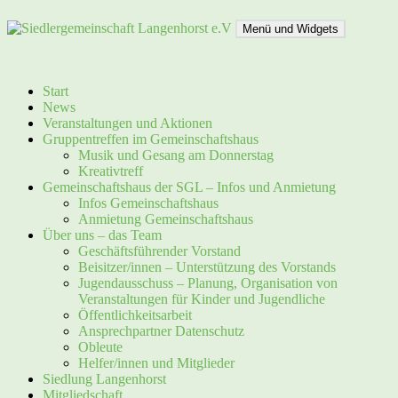
Zum
Inhalt
Menü und Widgets
springen
Siedlergemeinschaft Langenhorst e.V
Start
News
Veranstaltungen und Aktionen
Gruppentreffen im Gemeinschaftshaus
Musik und Gesang am Donnerstag
Kreativtreff
Gemeinschaftshaus der SGL – Infos und Anmietung
Infos Gemeinschaftshaus
Anmietung Gemeinschaftshaus
Über uns – das Team
Geschäftsführender Vorstand
Beisitzer/innen – Unterstützung des Vorstands
Jugendausschuss – Planung, Organisation von
Veranstaltungen für Kinder und Jugendliche
Öffentlichkeitsarbeit
Ansprechpartner Datenschutz
Obleute
Helfer/innen und Mitglieder
Siedlung Langenhorst
Mitgliedschaft