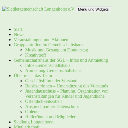
Zum
Inhalt
Menü und Widgets
springen
Siedlergemeinschaft Langenhorst e.V
Start
News
Veranstaltungen und Aktionen
Gruppentreffen im Gemeinschaftshaus
Musik und Gesang am Donnerstag
Kreativtreff
Gemeinschaftshaus der SGL – Infos und Anmietung
Infos Gemeinschaftshaus
Anmietung Gemeinschaftshaus
Über uns – das Team
Geschäftsführender Vorstand
Beisitzer/innen – Unterstützung des Vorstands
Jugendausschuss – Planung, Organisation von
Veranstaltungen für Kinder und Jugendliche
Öffentlichkeitsarbeit
Ansprechpartner Datenschutz
Obleute
Helfer/innen und Mitglieder
Siedlung Langenhorst
Mitgliedschaft