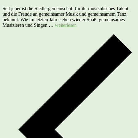
Seit jeher ist die Siedlergemeinschaft für ihr musikalisches Talent
und die Freude an gemeinsamer Musik und gemeinsamem Tanz
bekannt. Wie im letzten Jahr stehen wieder Spaß, gemeinsames
Musik
Musizieren und Singen …
weiterlesen
und
Gesang
am
Donnerstag