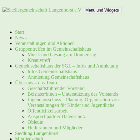
Zum
Inhalt
Menü und Widgets
springen
Siedlergemeinschaft Langenhorst e.V
Start
News
Veranstaltungen und Aktionen
Gruppentreffen im Gemeinschaftshaus
Musik und Gesang am Donnerstag
Kreativtreff
Gemeinschaftshaus der SGL – Infos und Anmietung
Infos Gemeinschaftshaus
Anmietung Gemeinschaftshaus
Über uns – das Team
Geschäftsführender Vorstand
Beisitzer/innen – Unterstützung des Vorstands
Jugendausschuss – Planung, Organisation von
Veranstaltungen für Kinder und Jugendliche
Öffentlichkeitsarbeit
Ansprechpartner Datenschutz
Obleute
Helfer/innen und Mitglieder
Siedlung Langenhorst
Mitgliedschaft