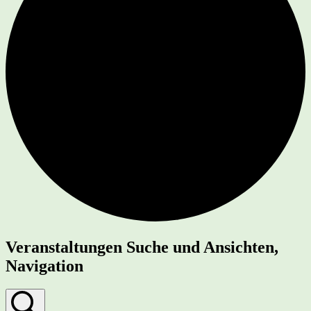
Veranstaltungen
Veranstaltungen Suche und Ansichten,
für
Navigation
13.
März
2025