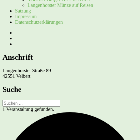
Langenhorster Münze auf Reisen
Satzung
Impressum
Datenschutzerklärungen
Facebook
Instagram
E-
Mail
Anschrift
Langenhorster Straße 89
42551 Velbert
Suche
Suchen
nach:
1 Veranstaltung gefunden.