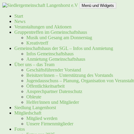
Zum
Menü und Widgets
Inhalt
springen
Siedlergemeinschaft Langenhorst e.V
Start
News
Veranstaltungen und Aktionen
Gruppentreffen im Gemeinschaftshaus
Musik und Gesang am Donnerstag
Kreativtreff
Gemeinschaftshaus der SGL – Infos und Anmietung
Infos Gemeinschaftshaus
Anmietung Gemeinschaftshaus
Über uns – das Team
Geschäftsführender Vorstand
Beisitzer/innen – Unterstützung des Vorstands
Jugendausschuss – Planung, Organisation von Veranstal
Öffentlichkeitsarbeit
Ansprechpartner Datenschutz
Obleute
Helfer/innen und Mitglieder
Siedlung Langenhorst
Mitgliedschaft
Mitglied werden
Unsere Firmenmitglieder
Fotos