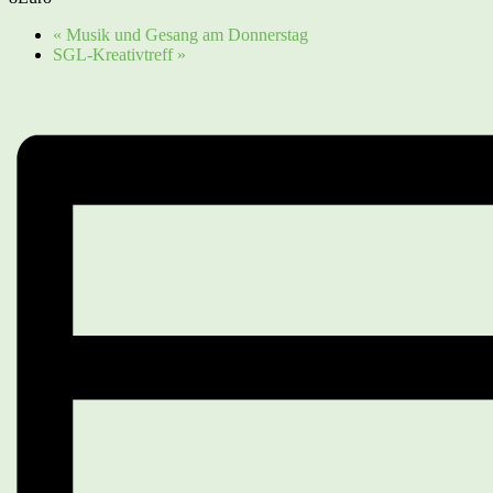
«
Musik und Gesang am Donnerstag
SGL-Kreativtreff
»